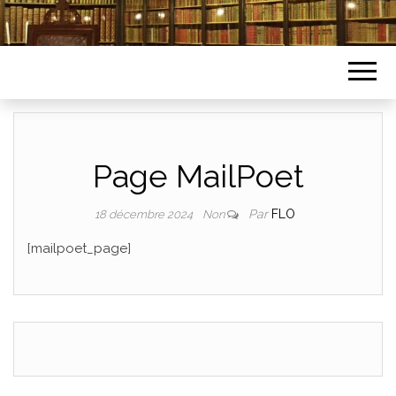
Page MailPoet
Par
FLO
18 décembre 2024
Non
[mailpoet_page]