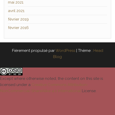
mai 2021
avril 2021
février 2019
février 2016
Fièrement propulsé par
WordPress
|
Thème :
Head
Blog
Except where otherwise noted, the content on this site is
licensed under a
Creative Commons Attribution-
NonCommercial-ShareAlike 4.0 International
License.