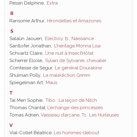
Pessin Delphine,
Extra
R
Ransome Arthur,
Hirondelles et Amazones
S
Salaün Jaouen,
Elecboy, t1 : Naissance
Santlofer Jonathan,
L’héritage Monna Lisa
Schvartz Claire,
Une nuit à Insect’Hôtel
Scherrer Eloïse,
Sylain de Sylvanie, chevalier
Comtesse de Ségur,
Le général Dourakine
Shulman Polly,
La malédiction Grimm
Spiegelman Art,
Maus
T
Tal Men Sophie,
Tibo : La leçon de Nitch
Thomas Chantal,
L’échange des princesses
Tomas Adrien,
Vaisseau d’arcane, T1 : Les Hurleuses
V
Vial-Collet Béatrice,
Les hommes-debout