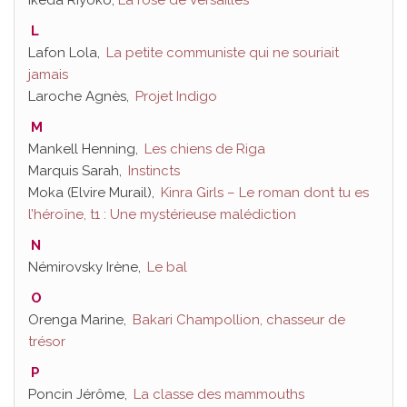
Ikeda Riyoko,
La rose de Versailles
L
Lafon Lola,
La petite communiste qui ne souriait
jamais
Laroche Agnès,
Projet Indigo
M
Mankell Henning,
Les chiens de Riga
Marquis Sarah,
Instincts
Moka (Elvire Murail),
Kinra Girls – Le roman dont tu es
l’héroïne, t1 : Une mystérieuse malédiction
N
Némirovsky Irène,
Le bal
O
Orenga Marine,
Bakari Champollion, chasseur de
trésor
P
Poncin Jérôme,
La classe des mammouths