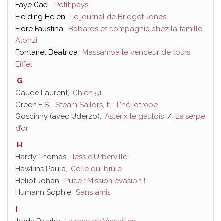
Faye Gaël,
Petit pays
Fielding Helen,
Le journal de Bridget Jones
Fiore Faustina,
Bobards et compagnie chez la famille
Alonzi
Fontanel Béatrice,
Massamba le vendeur de tours
Eiffel
G
Gaudé Laurent,
Chien 51
Green E.S.,
Steam Sailors, t1 : L’héliotrope
Goscinny (avec Uderzo),
Astérix le gaulois
/
La serpe
d’or
H
Hardy Thomas,
Tess d’Urberville
Hawkins Paula,
Celle qui brûle
Heliot Johan,
Puce : Mission évasion !
Humann Sophie,
Sans amis
I