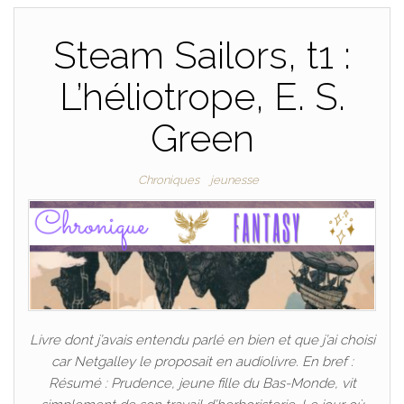
Steam Sailors, t1 :
L’héliotrope, E. S.
Green
Chroniques
jeunesse
Livre dont j’avais entendu parlé en bien et que j’ai choisi
car Netgalley le proposait en audiolivre. En bref :
Résumé : Prudence, jeune fille du Bas-Monde, vit