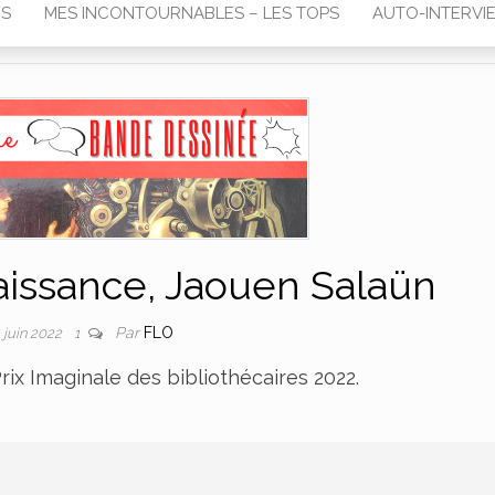
RS
MES INCONTOURNABLES – LES TOPS
AUTO-INTERVI
Naissance, Jaouen Salaün
Par
FLO
1 juin 2022
1
ix Imaginale des bibliothécaires 2022.
e