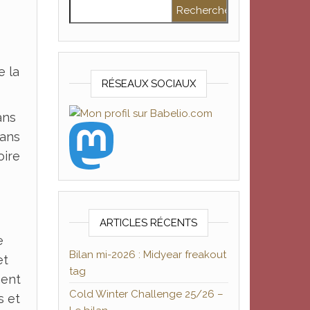
Rechercher :
e la
RÉSEAUX SOCIAUX
ans
sans
oire
ARTICLES RÉCENTS
e
Bilan mi-2026 : Midyear freakout
et
tag
nent
Cold Winter Challenge 25/26 –
s et