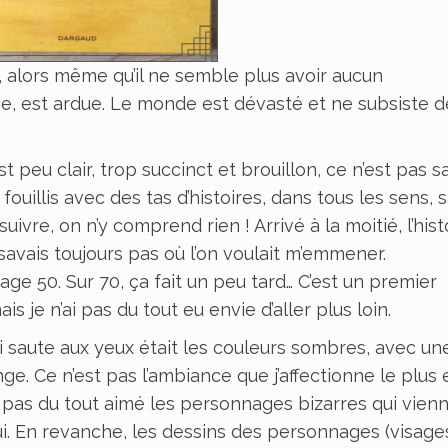
, alors même qu’il ne semble plus avoir aucun
vie, est ardue. Le monde est dévasté et ne subsiste d
 peu clair, trop succinct et brouillon, ce n’est pas s
fouillis avec des tas d’histoires, dans tous les sens, 
uivre, on n’y comprend rien ! Arrivé à la moitié, l’hist
avais toujours pas où l’on voulait m’emmener.
age 50. Sur 70, ça fait un peu tard… C’est un premier
s je n’ai pas du tout eu envie d’aller plus loin.
i saute aux yeux était les couleurs sombres, avec un
e. Ce n’est pas l’ambiance que j’affectionne le plus 
ai pas du tout aimé les personnages bizarres qui vien
qui. En revanche, les dessins des personnages (visage