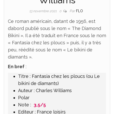
Williams
Par
FLO
13 novembre 2021
0
Ce roman américain, datant de 1956, est
d’abord publié sous le nom « The Diamond
Bikini ». Il a été traduit en France sous le nom
« Fantasia chez les ploucs » puis, il y a très
peu, réédité sous le nom « Le bikini de
diamants ».
En bref
:
Titre : Fantasia chez les ploucs (ou Le
bikini de diamants)
Auteur : Charles Williams
Polar
Note :
3,5/5
Editeur : France loisirs