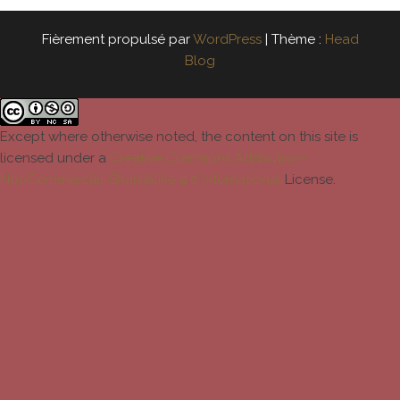
Fièrement propulsé par
WordPress
|
Thème :
Head
Blog
Except where otherwise noted, the content on this site is
licensed under a
Creative Commons Attribution-
NonCommercial-ShareAlike 4.0 International
License.