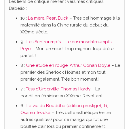
Les liens de critique mènent vers mes critiques
Babelio :
10 :
La mère, Pearl Buck
– Très bel hommage à la
maternité dans la Chine rurale du début du
XXème siècle.
9 :
Les Schtroumpfs – Le cosmoschtroumpfs,
Peyo
– Mon premier ! Trop mignon, trop drôle,
parfait !
8 :
Une étude en rouge, Arthur Conan Doyle
– Le
premier des Sherlock Holmes et mon tout
premier également. Très bon moment !
7 :
Tess d’Urberville, Thomas Hardy
– La
condition féminine au XIXème. Révoltant !
6 :
La vie de Bouddha (édition prestige), T1,
Osamu Tezuka
– Très belle esthétique (entre
autres qualités) pour ce manga qui fut une
bouffée d’air lors du premier confinement.