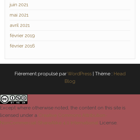
juin 2021
mai 2021
avril 2021
février 2019
février 2016
Fièrement propulsé par
WordPress
|
Thème :
Head
Blog
Except where otherwise noted, the content on this site is
licensed under a
Creative Commons Attribution-
NonCommercial-ShareAlike 4.0 International
License.