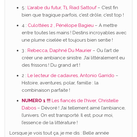
5 :
L’arabe du futur, T1, Riad Sattouf
– C’est fin
bien que tragique parfois, c’est drôle, c’est top !
4 :
Culottées 2 , Pénélope Bagieu
– A mettre
entre toutes les mains ! Destins incroyables avec
une plume ciselée et toujours bien sentie !
3 :
Rebecca, Daphné
D
u Maurier
– Ou l’art de
créer une ambiance sinistre. J’ai littéralement eu
des frissons ! Du grand art !
2 :
Le lecteur de cadavres, Antonio Garrido
–
Histoire, aventures, polar, famille : la
combinaison parfaite !
NUMERO 1 !!!
Les fiancés de l’hiver, Christelle
Dabos
– Dévoré ! J’ai tellement aimé l’ambiance,
l’univers. On est transporté. Il est, pour moi,
l’essence de la littérature !
Lorsque je vois tout ça, je me dis : Belle année