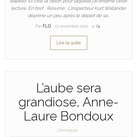
Babelio. Et c’est la raison pour laquelle j’ai entamé cette
lecture. En bref : Résumé : L’inspecteur Kurt Wallander
déprime un peu après le départ de sa…
Par
FLO
13 novembre 2022
4
Lire la suite
L’aube sera
grandiose, Anne-
Laure Bondoux
Chroniques