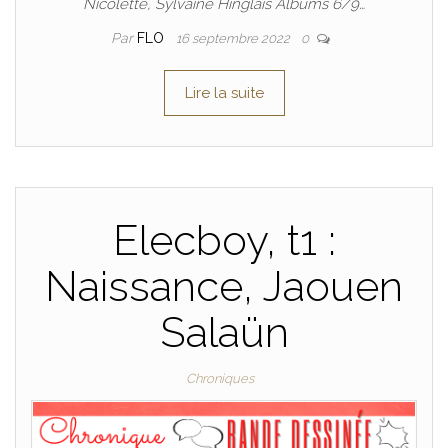
Nicolette, Sylvaine Hinglais Albums 6/9…
Par
FLO
16 septembre 2022
0
Lire la suite
Elecboy, t1 :
Naissance, Jaouen
Salaün
Chroniques