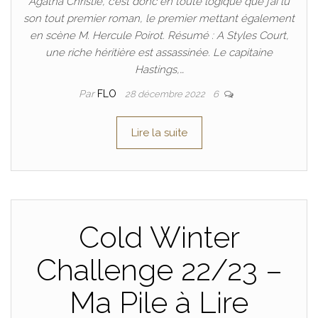
Agatha Christie, c’est donc en toute logique que j’ai lu
son tout premier roman, le premier mettant également
en scène M. Hercule Poirot. Résumé : A Styles Court,
une riche héritière est assassinée. Le capitaine
Hastings,…
Par
FLO
28 décembre 2022
6
Lire la suite
Cold Winter
Challenge 22/23 –
Ma Pile à Lire