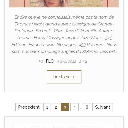
Et dire que je ne connaissais même pas le nom de
Thomas Hardy, grand auteur classique de Grande-
Bretagne… En bref : Titre : Tess d’Urberville Auteur :
Thomas Hardy Classique anglais XIXe Note : 5/5
Editeur : France Loisirs Nb pages : 453 Résumé : Nous
sommes dans un village anglais du XIXeme. Tess est…
Par
FLO
5 avril 2022
2
Lire la suite
Pagination des publications
Précédent
1
2
3
4
…
8
Suivant