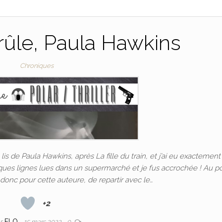
brûle, Paula Hawkins
Chroniques
lis de Paula Hawkins, après La fille du train, et j’ai eu exactement 
es lignes lues dans un supermarché et je fus accrochée ! Au po
donc pour cette auteure, de repartir avec le…
+2
ar
FLO
15 mars 2022
0