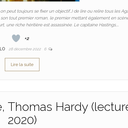
on peut toujours se fixer un objectif…) de lire ou relire tous les Ag
i lu son tout premier roman, le premier mettant également en scèn
t, une riche héritière est assassinée. Le capitaine Hastings,…
+2
FLO
28 décembre 2022
6
Lire la suite
le, Thomas Hardy (lectur
2020)