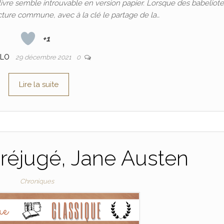
e livre semble introuvable en version papier. Lorsque des babeliot
ecture commune, avec à la clé le partage de la…
+1
FLO
29 décembre 2021
0
Lire la suite
préjugé, Jane Austen
Chroniques