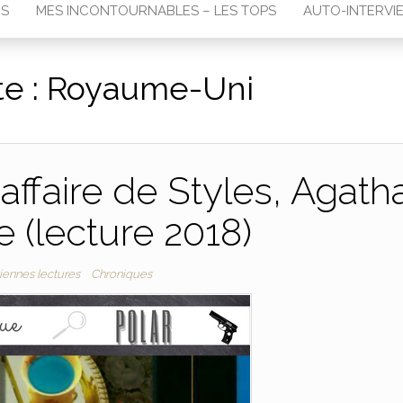
RS
MES INCONTOURNABLES – LES TOPS
AUTO-INTERVI
te :
Royaume-Uni
affaire de Styles, Agath
e (lecture 2018)
iennes lectures
Chroniques